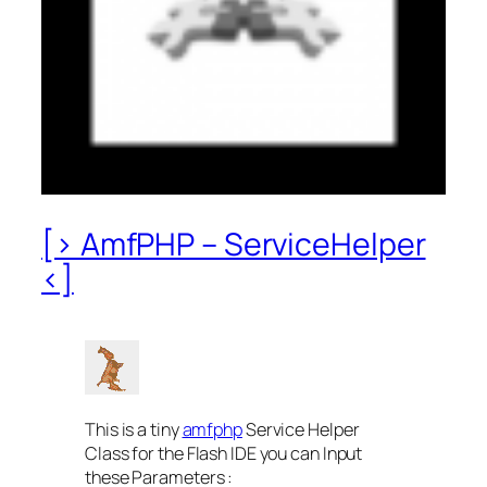
[> AmfPHP – ServiceHelper
<]
This is a tiny
amfphp
Service Helper
Class for the Flash IDE you can Input
these Parameters :