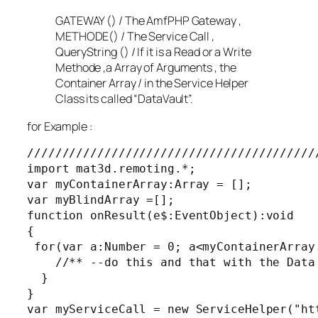
GATEWAY () / The AmfPHP Gateway ,
METHODE() / The Service Call ,
QueryString () / If it is a Read or a Write
Methode ,a Array of Arguments , the
Container Array / in the Service Helper
Class its called “DataVault”.
for Example :
/////////////////////////////////////////
import mat3d.remoting.*;

var myContainerArray:Array = [];

var myBlindArray =[];

function onResult(e$:EventObject):void

{

 for(var a:Number = 0; a<myContainerArray.
    //** --do this and that with the Data
  }

}

var myServiceCall = new ServiceHelper("ht