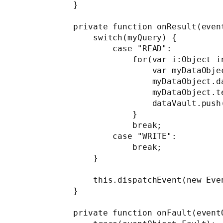
        }

        private function onResult(even
            switch(myQuery) {

                case "READ":

                    for(var i:Object in
                        var myDataObjec
                        myDataObject.d
                        myDataObject.t
                        dataVault.push(
                    }

                    break;

                case "WRITE":

                    break;

            }

            this.dispatchEvent(new Even
        }

        private function onFault(event