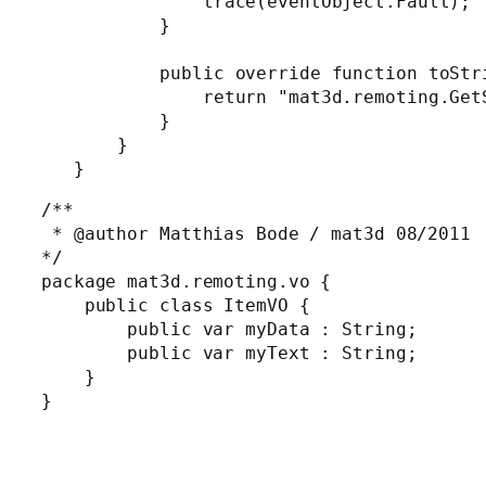
            trace(eventObject.Fault);

        }

        public override function toStri
            return "mat3d.remoting.GetS
        }

    }

/**

 * @author Matthias Bode / mat3d 08/2011

*/

package mat3d.remoting.vo {

    public class ItemVO {

        public var myData : String;

        public var myText : String;

    }

}
