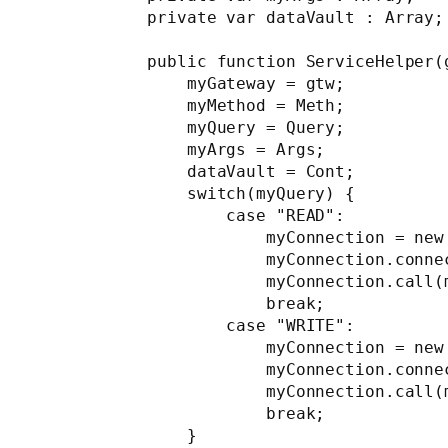
        private var dataVault : Array;

        public function ServiceHelper(
            myGateway = gtw;

            myMethod = Meth;

            myQuery = Query;

            myArgs = Args;

            dataVault = Cont;

            switch(myQuery) {

                case "READ":

                    myConnection = new 
                    myConnection.connec
                    myConnection.call(
                    break;

                case "WRITE":

                    myConnection = new 
                    myConnection.connec
                    myConnection.call(
                    break;

            }
