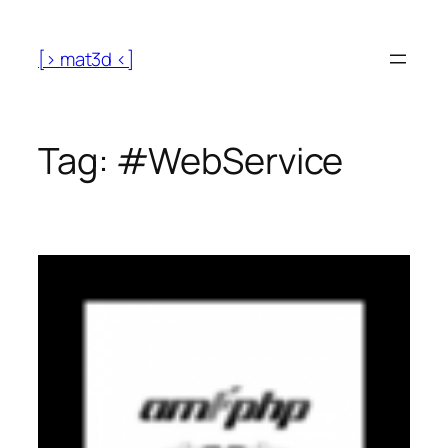
[> mat3d <]
Tag:
#WebService