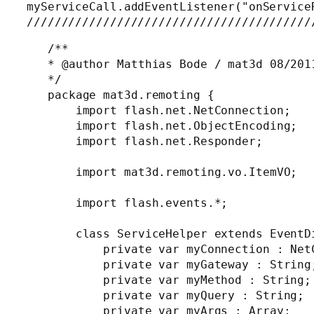
myServiceCall.addEventListener("onServiceR
/**

* @author Matthias Bode / mat3d 08/2011
*/

package mat3d.remoting {

    import flash.net.NetConnection;

    import flash.net.ObjectEncoding;

    import flash.net.Responder;

    import mat3d.remoting.vo.ItemVO;

    import flash.events.*;

    class ServiceHelper extends EventDi
        private var myConnection : NetC
        private var myGateway : String;
        private var myMethod : String;

        private var myQuery : String;

        private var myArgs : Array;
